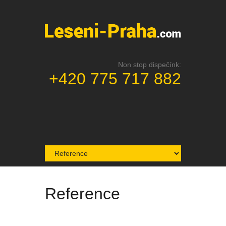
Non stop dispečínk:
+420 775 717 882
Reference